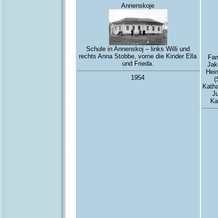
Annenskoje
Schule in Annenskoj – links Willi und
rechts Anna Stobbe, vorne die Kinder Ella
Fam
und Frieda.
Jak
Hein
1954
(
Katha
J
Ka