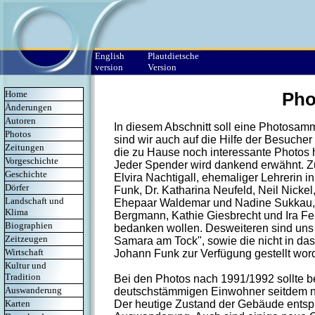
English
Plautdietsche
version
Version
Home
Pho
Änderungen
Autoren
In diesem Abschnitt soll eine Photosa
Photos
sind wir auch auf die Hilfe der Besucher
Zeitungen
die zu Hause noch interessante Photos h
Vorgeschichte
Jeder Spender wird dankend erwähnt. Zur
Geschichte
Elvira Nachtigall, ehemaliger Lehrerin 
Dörfer
Funk, Dr. Katharina Neufeld, Neil Nickel
Landschaft und
Ehepaar Waldemar und Nadine Sukkau, 
Klima
Bergmann, Kathie Giesbrecht und Ira Fe
Biographien
bedanken wollen. Desweiteren sind uns
Zeitzeugen
Samara am Tock", sowie die nicht in d
Wirtschaft
Johann Funk zur Verfügung gestellt wor
Kultur und
Tradition
Bei den Photos nach 1991/1992 sollte b
Auswanderung
deutschstämmigen Einwohner seitdem n
Der heutige Zustand der Gebäude entspr
Karten