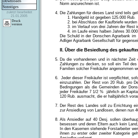
Downloads
Norm anzurechnen ist.
Sonstiges
zuletzt bearbeitet
Die Zahlungen für dieses Land sind teils ge
21.01.2005
Handgeld ist gegeben 125.000 Rub.
Druck
bei Abschluss der Kaufbriefe wurden
version
im Verlauf von drei Jahren der Rest
im Laufe eines halben Jahres 30.000
Die Schuld in der Donschen Agrarbank im 
Adliger Agrarbank Gesellschaft für gegense
II. Über die Besiedlung des gekaufte
Da die vorhandenen und in nächster Zeit 
Zahlungen zu decken, so soll ein Teil de
Familien solcher Freikäufer angenommen w
Jeder dieser Freikäufer ist verpflichtet, 
einzuzahlen. Der Rest von 20 Rub. pro D
Bedingungen als die Gemeinden der Donsc
jeder Freikäufer 7 1/2 % jährlich an Kapit
120 Rub. ausmacht, die er halbjährlich vora
Der Rest des Landes soll zu Errichtung ei
zur Ansiedlung von Landlosen, denen nun 40 
Als Ansiedler auf 40 Desj. sollen überh
besessen und deren Eltern auch kein Land,
In den Kasernen stehende Forstarbeiter w
ihnen zu erster oder zweiter Kategorie ge
Ansiedler verlangt.