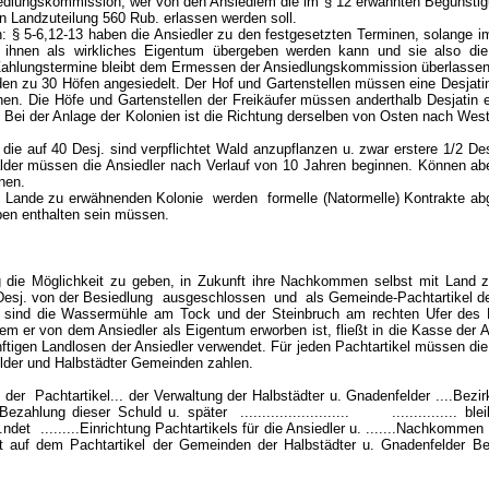
iedlungskommission, wer von den Ansiedlem die im § 12 erwähnten Begünsti
 Landzuteilung 560 Rub. erlassen werden soll.
: § 5-6,12-13 haben die Ansiedler zu den festgesetzten Terminen, solange i
d ihnen als wirkliches Eigentum übergeben werden kann und sie also di
ahlungstermine bleibt dem Ermessen der Ansiedlungskommission überlassen
den zu 30 Höfen angesiedelt. Der Hof und Gartenstellen müssen eine Desjati
hen. Die Höfe und Gartenstellen der Freikäufer müssen anderthalb Desjatin 
. Bei der Anlage der Kolonien ist die Richtung derselben von Osten nach West
die auf 40 Desj. sind verpflichtet Wald anzupflanzen u. zwar erstere 1/2 Desj
älder müssen die Ansiedler nach Verlauf von 10 Jahren beginnen. Können a
nen.
en Lande zu erwähnenden Kolonie werden formelle (Natormelle) Kontrakte ab
lben enthalten sein müssen.
 die Möglichkeit zu geben, in Zukunft ihre Nachkommen selbst mit Land z
esj. von der Besiedlung ausgeschlossen und als Gemeinde-Pachtartikel de
j. sind die Wassermühle am Tock und der Steinbruch am rechten Ufer des 
m er von dem Ansiedler als Eigentum erworben ist, fließt in die Kasse der A
ftigen Landlosen der Ansiedler verwendet. Für jeden Pachtartikel müssen die
elder und Halbstädter Gemeinden zahlen.
bleibt der Pachtartikel... der Verwaltung der Halbstädter u. Gnadenfelder ....Be
Bezahlung dieser Schuld u. später ......................... ............... ble
. .ndet .........Einrichtung Pachtartikels für die Ansiedler u. .......Nachkommen 
auf dem Pachtartikel der Gemeinden der Halbstädter u. Gnadenfelder Bezi