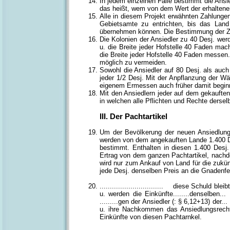
In jedem einzelnen Falle bestimmt die Ans
das heißt, wem von dem Wert der erhaltenen
Alle in diesem Projekt erwähnten Zahlungen
Gebietsamte zu entrichten, bis das Lan
übernehmen können. Die Bestimmung der Z
Die Kolonien der Ansiedler zu 40 Desj. wer
u. die Breite jeder Hofstelle 40 Faden mac
die Breite jeder Hofstelle 40 Faden messen
möglich zu vermeiden.
Sowohl die Ansiedler auf 80 Desj. als auch 
jeder 1/2 Desj. Mit der Anpflanzung der W
eigenem Ermessen auch früher damit begin
Mit den Ansiedlern jeder auf dem gekauft
in welchen alle Pflichten und Rechte derse
III. Der Pachtartikel
Um der Bevölkerung der neuen Ansiedlung
werden von dem angekauften Lande 1.400 D
bestimmt. Enthalten in diesen 1.400 Des
Ertrag von dem ganzen Pachtartikel, nachde
wird nur zum Ankauf von Land für die zukün
jede Desj. denselben Preis an die Gnadenf
............................... diese Schuld 
u. werden die Einkünfte........denselben... 
.........gen der Ansiedler (: § 6,12+13) der..
u. ihre Nachkommen das Ansiedlungsrecht 
Einkünfte von diesen Pachtarnkel.