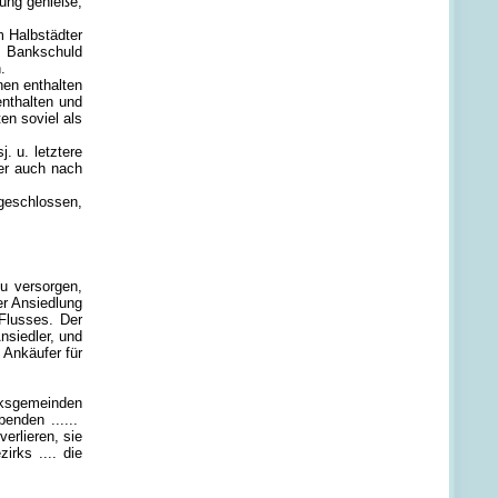
gung genieße,
m Halbstädter
e Bankschuld
.
nen enthalten
enthalten und
en soviel als
. u. letztere
ber auch nach
geschlossen,
u versorgen,
r Ansiedlung
Flusses. Der
nsiedler, und
 Ankäufer für
zirksgemeinden
ibenden ......
verlieren, sie
rks .... die