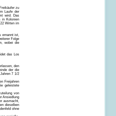
Freikäufer zu
im Laufe der
mt wird. Das
 in Kolonien
 22 Wirten im
 ernannt ist,
eiterer Folge
n, wobei die
idet das Los
erlassen, den
inde der die
Jahren 7 1/2
en Freijahren
e geleistete
zuteilung von
er Ansiedlung
ler ausmacht,
ben dieselben
adenfeld ohne