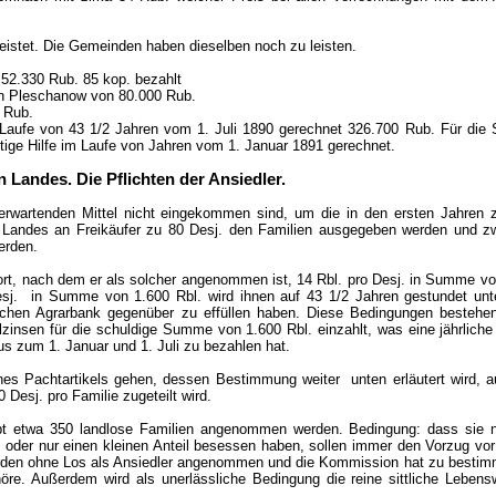
leistet. Die Gemeinden haben dieselben noch zu leisten.
 52.330 Rub. 85 kop. bezahlt
 in Pleschanow von 80.000 Rub.
 Rub.
Laufe von 43 1/2 Jahren vom 1. Juli 1890 gerechnet 326.700 Rub. Für die S
itige Hilfe im Laufe von Jahren vom 1. Januar 1891 gerechnet.
n Landes. Die Pflichten der Ansiedler.
erwartenden Mittel nicht eingekommen sind, um die in den ersten Jahren z
s Landes an Freikäufer zu 80 Desj. den Familien ausgegeben werden und zw
erden.
sofort, nach dem er als solcher angenommen ist, 14 Rbl. pro Desj. in Summe v
esj. in Summe von 1.600 Rbl. wird ihnen auf 43 1/2 Jahren gestundet unt
hen Agrarbank gegenüber zu effüllen haben. Diese Bedingungen bestehen
alzinsen für die schuldige Summe von 1.600 Rbl. einzahlt, was eine jährlich
us zum 1. Januar und 1. Juli zu bezahlen hat.
nes Pachtartikels gehen, dessen Bestimmung weiter unten erläutert wird, a
Desj. pro Familie zugeteilt wird.
aupt etwa 350 landlose Familien angenommen werden. Bedingung: dass sie 
 oder nur einen kleinen Anteil besessen haben, sollen immer den Vorzug vor
erden ohne Los als Ansiedler angenommen und die Kommission hat zu bestim
höre. Außerdem wird als unerlässliche Bedingung die reine sittliche Leben