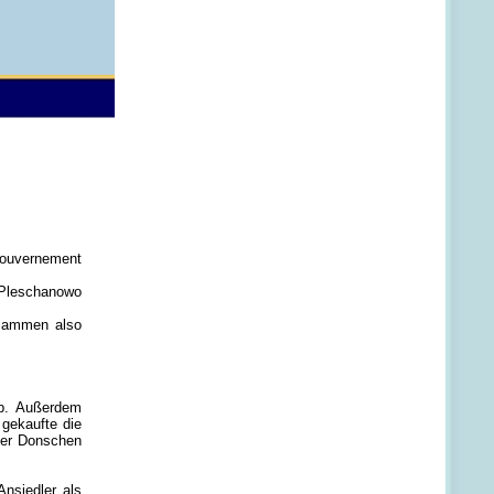
Gouvernement
 Pleschanowo
usammen also
b. Außerdem
gekaufte die
der Donschen
Ansiedler als