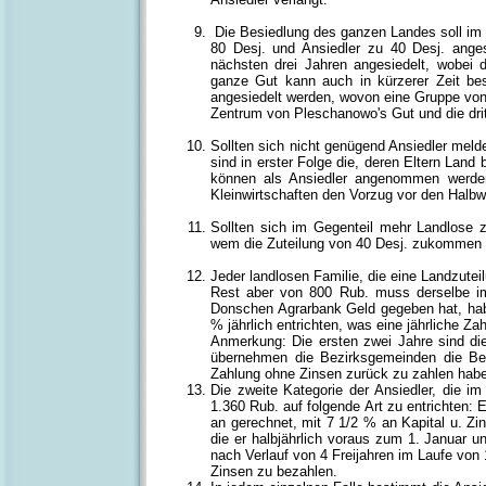
Die Besiedlung des ganzen Landes soll im L
80 Desj. und Ansiedler zu 40 Desj. ange
nächsten drei Jahren angesiedelt, wobei 
ganze Gut kann auch in kürzerer Zeit bes
angesiedelt werden, wovon eine Gruppe von
Zentrum von Pleschanowo's Gut und die drit
Sollten sich nicht genügend Ansiedler melden
sind in erster Folge die, deren Eltern Land
können als Ansiedler angenommen werden 
Kleinwirtschaften den Vorzug vor den Halbwi
Sollten sich im Gegenteil mehr Landlose
wem die Zuteilung von 40 Desj. zukommen s
Jeder landlosen Familie, die eine Landzute
Rest aber von 800 Rub. muss derselbe im
Donschen Agrarbank Geld gegeben hat, hab
% jährlich entrichten, was eine jährliche Z
Anmerkung: Die ersten zwei Jahre sind die
übernehmen die Bezirksgemeinden die Bez
Zahlung ohne Zinsen zurück zu zahlen hab
Die zweite Kategorie der Ansiedler, die im
1.360 Rub. auf folgende Art zu entrichten:
an gerechnet, mit 7 1/2 % an Kapital u. Zi
die er halbjährlich voraus zum 1. Januar 
nach Verlauf von 4 Freijahren im Laufe von
Zinsen zu bezahlen.