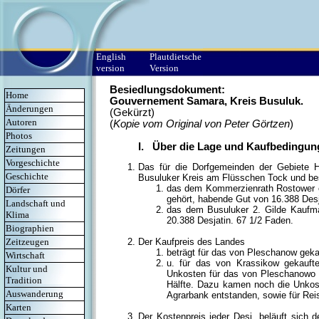
English
Plautdietsche
version
Version
Besiedlungsdokument:
Home
Gouvernement Samara, Kreis Busuluk.
Änderungen
(Gekürzt)
Autoren
(
Kopie vom Original von Peter Görtzen
)
Photos
I. Über die Lage und Kaufbedingun
Zeitungen
Vorgeschichte
Das für die Dorfgemeinden der Gebiete 
Geschichte
Busuluker Kreis am Flüsschen Tock und b
das dem Kommerzienrath Rostower e
Dörfer
gehört, habende Gut von 16.388 Desj
Landschaft und
das dem Busuluker 2. Gilde Kaufm
Klima
20.388 Desjatin. 67 1/2 Faden.
Biographien
Zeitzeugen
Der Kaufpreis des Landes
beträgt für das von Pleschanow gek
Wirtschaft
u. für das von Krassikow gekauf
Kultur und
Unkosten für das von Pleschanowo g
Tradition
Hälfte. Dazu kamen noch die Unkos
Auswanderung
Agrarbank entstanden, sowie für Rei
Karten
Der Kostenpreis jeder Desj. beläuft sich 