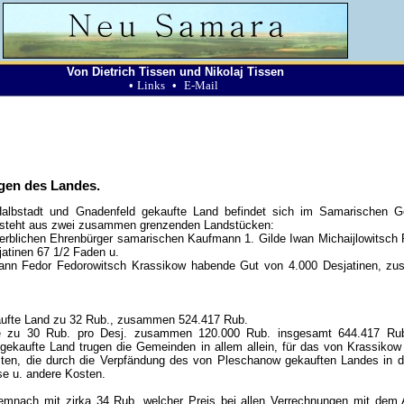
Von Dietrich Tissen und Nikolaj Tissen
•
Links
•
E-Mail
gen des Landes.
Halbstadt und Gnadenfeld gekaufte Land befindet sich im Samarischen 
esteht aus zwei zusammen grenzenden Landstücken:
rblichen Ehrenbürger samarischen Kaufmann 1. Gilde Iwan Michaijlowitsch
atinen 67 1/2 Faden u.
ann Fedor Fedorowitsch Krassikow habende Gut von 4.000 Desjatinen, z
aufte Land zu 32 Rub., zusammen 524.417 Rub.
te zu 30 Rub. pro Desj. zusammen 120.000 Rub. insgesamt 644.417 Ru
ekaufte Land trugen die Gemeinden in allem allein, für das von Krassikow 
ten, die durch die Verpfändung des von Pleschanow gekauften Landes in 
se u. andere Kosten.
demnach mit zirka 34 Rub. welcher Preis bei allen Verrechnungen mit dem 