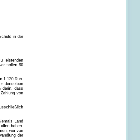
chuld in der
u leistenden
ar sollen 60
on 1.120 Rub.
er denselben
 darin, dass
e Zahlung von
usschließlich
niemals Land
 allen haben.
men, wer von
swandlung der