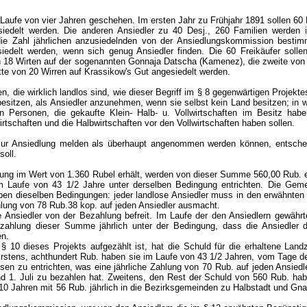
aufe von vier Jahren geschehen. Im ersten Jahr zu Frühjahr 1891 sollen 60 
siedelt werden. Die anderen Ansiedler zu 40 Desj., 260 Familien werden 
die Zahl jährlichen anzusiedelnden von der Ansiedlungskommission bestim
iedelt werden, wenn sich genug Ansiedler finden. Die 60 Freikäufer sollen
 18 Wirten auf der sogenannten Gonnaja Datscha (Kamenez), die zweite von
te von 20 Wirren auf Krassikow's Gut angesiedelt werden.
, die wirklich landlos sind, wie dieser Begriff im § 8 gegenwärtigen Projektes
 besitzen, als Ansiedler anzunehmen, wenn sie selbst kein Land besitzen; in w
Personen, die gekaufte Klein- Halb- u. Vollwirtschaften im Besitz habe
rtschaften und die Halbwirtschaften vor den Vollwirtschaften haben sollen.
 zur Ansiedlung melden als überhaupt angenommen werden können, entsche
oll.
ilung im Wert von 1.360 Rubel erhält, werden von dieser Summe 560,00 Rub. 
 Laufe von 43 1/2 Jahre unter derselben Bedingung entrichten. Die Geme
en dieselben Bedingungen: jeder landlose Ansiedler muss in den erwähnten 
ahlung von 78 Rub.38 kop. auf jeden Ansiedler ausmacht.
 Ansiedler von der Bezahlung befreit. Im Laufe der den Ansiedlern gewährt
ahlung dieser Summe jährlich unter der Bedingung, dass die Ansiedler di
en.
 § 10 dieses Projekts aufgezählt ist, hat die Schuld für die erhaltene Land
 Erstens, achthundert Rub. haben sie im Laufe von 43 1/2 Jahren, vom Tage d
nsen zu entrichten, was eine jährliche Zahlung von 70 Rub. auf jeden Ansied
und 1. Juli zu bezahlen hat. Zweitens, den Rest der Schuld von 560 Rub. ha
 10 Jahren mit 56 Rub. jährlich in die Bezirksgemeinden zu Halbstadt und Gn