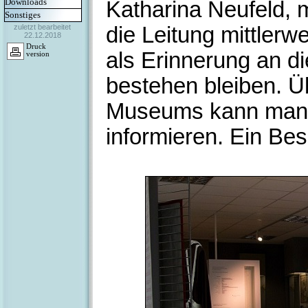
Downloads
Katharina Neufeld, m
Sonstiges
die Leitung mittlerw
zuletzt bearbeitet
22.12.2018
Druck
als Erinnerung an di
version
bestehen bleiben. Ü
Museums kann man 
informieren. Ein Be