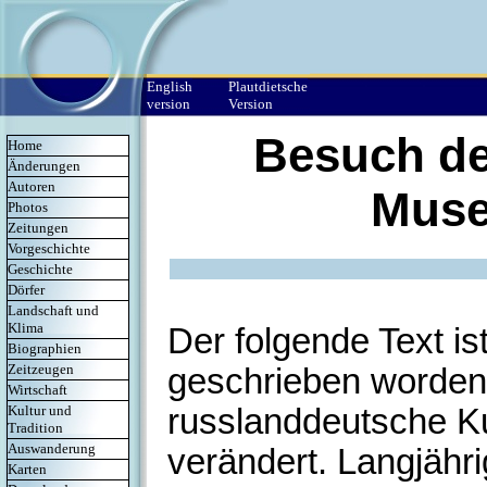
English
Plautdietsche
version
Version
Besuch de
Home
Änderungen
Autoren
Muse
Photos
Zeitungen
Vorgeschichte
Geschichte
Dörfer
Landschaft und
Klima
Der folgende Text is
Biographien
Zeitzeugen
geschrieben worden
Wirtschaft
russlanddeutsche Ku
Kultur und
Tradition
Auswanderung
verändert. Langjähr
Karten