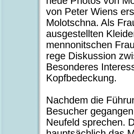
neue Photos von Mol
von Peter Wiens ers
Molotschna. Als Fra
ausgestellten Kleide
mennonitschen Fraue
rege Diskussion zwi
Besonderes Interess
Kopfbedeckung.
Nachdem die Führun
Besucher gegangen 
Neufeld sprechen.
hauptsächlich das 