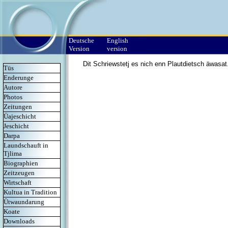
Deutsche
English
Version
version
Dit Schriewstetj es nich enn Plautdietsch äwasat
Tüs
Enderunge
Autore
Photos
Zeitungen
Üajeschicht
Jeschicht
Darpa
Laundschauft in
Tjlima
Biographien
Zeitzeugen
Wirtschaft
Kultua in Tradition
Ütwaundarung
Koate
Downloads