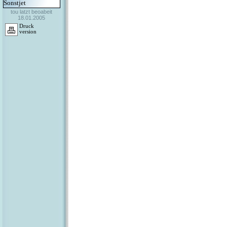
Sonstjet
tou latzt beoabeit
18.01.2005
Druck
version