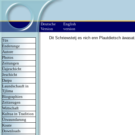
Deutsche
English
Version
version
Dit Schriewstetj es nich enn Plautdietsch äwasat
Tüs
Enderunge
Autore
Photos
Zeitungen
Üajeschicht
Jeschicht
Darpa
Laundschauft in
Tjlima
Biographien
Zeitzeugen
Wirtschaft
Kultua in Tradition
Ütwaundarung
Koate
Downloads