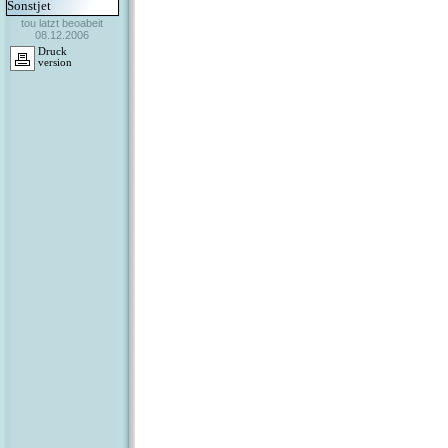
Sonstjet
tou latzt beoabeit
08.12.2006
Druck
version